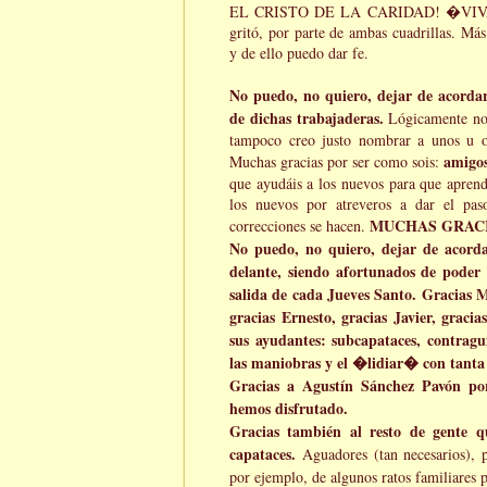
EL CRISTO DE LA CARIDAD! �VIVA 
gritó, por parte de ambas cuadrillas. Más
y de ello puedo dar fe.
No puedo, no quiero, dejar de acorda
de dichas trabajaderas.
Lógicamente no 
tampoco creo justo nombrar a unos u o
amigo
Muchas gracias por ser como sois:
que ayudáis a los nuevos para que aprend
los nuevos por atreveros a dar el pa
MUCHAS GRACI
correcciones se hacen.
No puedo, no quiero, dejar de acord
delante, siendo afortunados de poder
salida de cada Jueves Santo. Gracias M
gracias Ernesto, gracias Javier, gracia
sus ayudantes: subcapataces, contrag
las maniobras y el �lidiar� con t
Gracias a Agustín Sánchez Pavón por
hemos disfrutado.
Gracias también al resto de gente q
capataces.
Aguadores (tan necesarios), 
por ejemplo, de algunos ratos familiares p