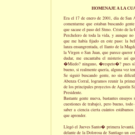
HOMENAJE A LA CU
Era el 17 de enero de 2001, día de San
comentarme que estaban buscando gente d
que sacase el paso del Stmo. Cristo de la 
Perchelero de toda la vida, y aunque no
que me había fijado en este paso: la be
lanza ensangrentada, el llanto de la Magda
la Virgen o San Juan, que parece querer 
dudar, me encantaba el misterio así q
�Miedo? ninguno, �respeto�? pues sí p
bueno, si realmente quería, alguna vez ten
Se siguió buscando gente, no sin dificu
Abenza Corral, logramos reunir la primer
de los principales proyectos de Agustín S
Presidente.
Bastante gente nueva, bastantes ensayos 
cuestiones de trabajo), pero bueno, todo 
saber a ciencia cierta cuántos estábamo
que aprender.
Llegó el Jueves Santo� primera levantá. 
delante de la Dolorosa de Santiago un c